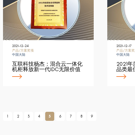
2021-12-24
2021-12-17
产品/方案奖项
产品/方案奖
中国大陆
中国大陆
互联科技杨杰：混合云一体化
2021年度
机柜释放新一代IDC无限价值
品类最
1
2
3
4
5
6
7
8
9