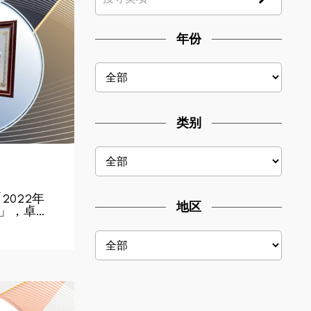
年份
类别
2022年
地区
」，卓…