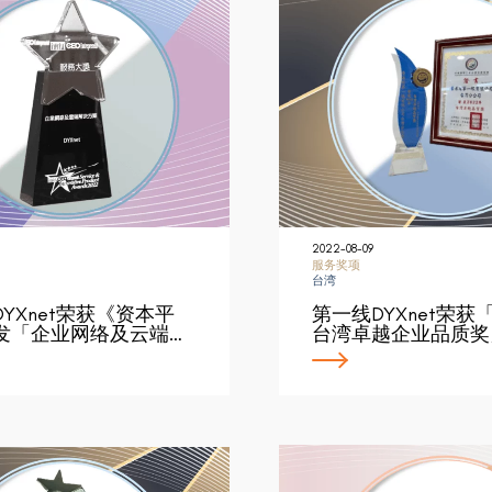
2022-08-09
服务奖项
台湾
YXnet荣获《资本平
第一线DYXnet荣获「
发「企业网络及云端…
台湾卓越企业品质奖