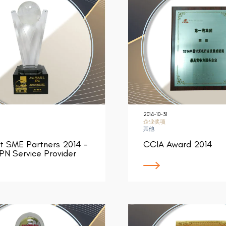
2014-10-31
企业奖项
其他
t SME Partners 2014 -
CCIA Award 2014
N Service Provider