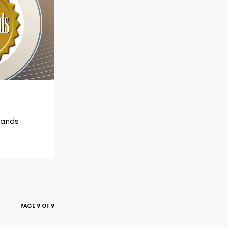
rands
PAGE 9 OF 9