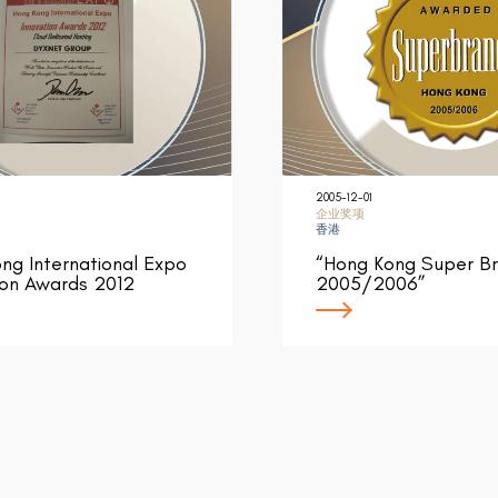
2005-12-01
企业奖项
香港
ng International Expo
“Hong Kong Super B
ion Awards 2012
2005/2006”