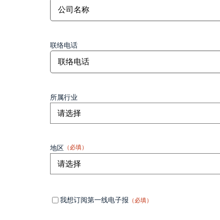
联络电话
所属行业
地区
（必填）
Mandatory
（必
我想订阅第一线电子报
（必填）
填）
field 1