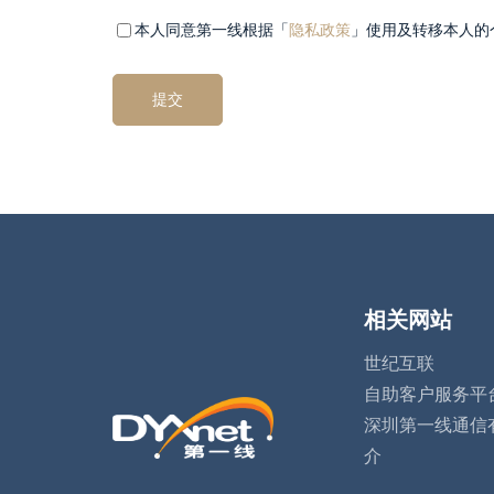
Mandatory
（必
本人同意第一线根据「
隐私政策
」使用及转移本人的
填）
field 2
相关网站
世纪互联
自助客户服务平
深圳第一线通信
介