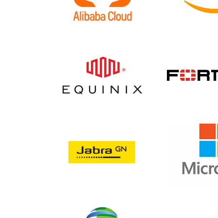
AliCloud
AW
Equinix
Fort
Jabra
Micro