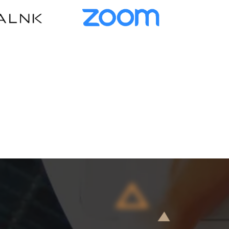
aLink
Zoom