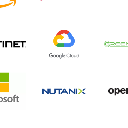
S
Broadcom
Chec
inet
Google Cloud
Gree
soft
Nutanix
Ope