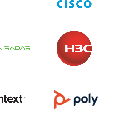
k Point
CISCO
n Radar
H3C
n Text
Poly