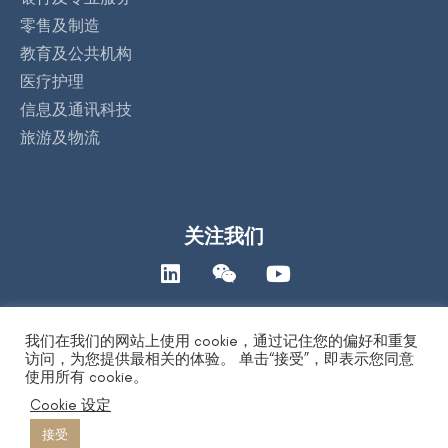
零售及制造
教育及公共机构
医疗护理
信息及通讯科技
旅游及物流
关注我们
我们在我们的网站上使用 cookie，通过记住您的偏好和重复
联络我们
访问，为您提供最相关的体验。 单击“接受”，即表示您同意
使用所有 cookie。
Cookie 设定
著作权保护声明
|
人工智能道德声明
|
隐私保护声明
| Copyright 2026
by DYXnet 第一线有限公司. All Right Reserved. 版权所有 不得转载
接受