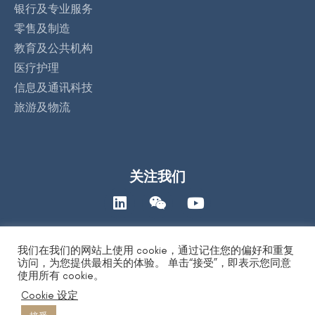
银行及专业服务
零售及制造
教育及公共机构
医疗护理
信息及通讯科技
旅游及物流
关注我们
我们在我们的网站上使用 cookie，通过记住您的偏好和重复
联络我们
访问，为您提供最相关的体验。 单击“接受”，即表示您同意
使用所有 cookie。
Cookie 设定
著作权保护声明
|
人工智能道德声明
|
隐私保护声明
| Copyright 2026
by DYXnet 第一线有限公司. All Right Reserved. 版权所有 不得转载