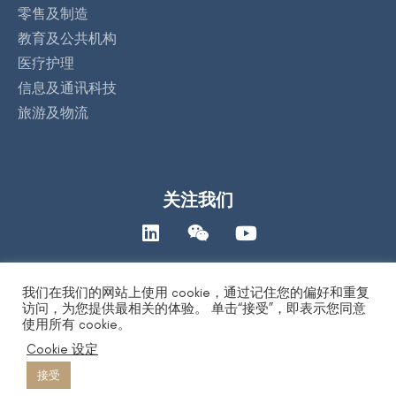
零售及制造
教育及公共机构
医疗护理
信息及通讯科技
旅游及物流
关注我们
我们在我们的网站上使用 cookie，通过记住您的偏好和重复
联络我们
访问，为您提供最相关的体验。 单击“接受”，即表示您同意
使用所有 cookie。
Cookie 设定
著作权保护声明
|
人工智能道德声明
|
隐私保护声明
| Copyright 2026
by DYXnet 第一线有限公司. All Right Reserved. 版权所有 不得转载
接受