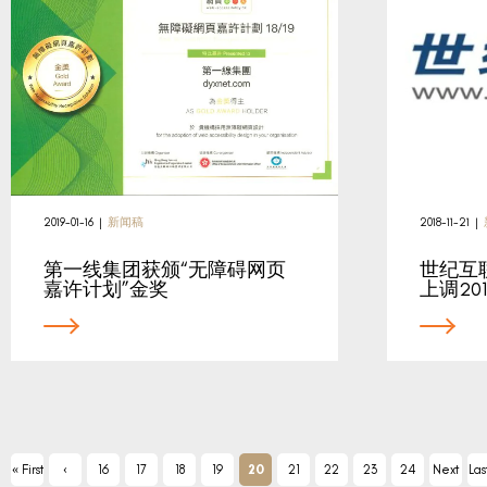
2019-01-16
|
新闻稿
2018-11-21
|
第一线集团获颁“无障碍网页
世纪互联
嘉许计划”金奖
上调20
« First
‹
16
17
18
19
20
21
22
23
24
Next
Las