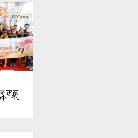
夺“家家
杯” 季…