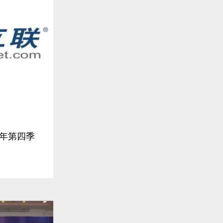
财年第四季