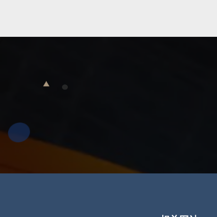
Previ
›
ous