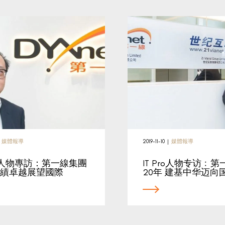
媒體報導
2019-11-10
|
媒體報導
me人物專訪：第一線集團
IT Pro人物专访﹕
 成績卓越展望國際
20年 建基中华迈向