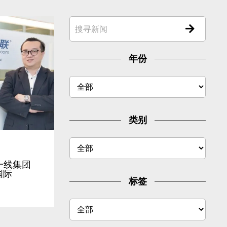
年份
类别
第一线集团
国际
标签