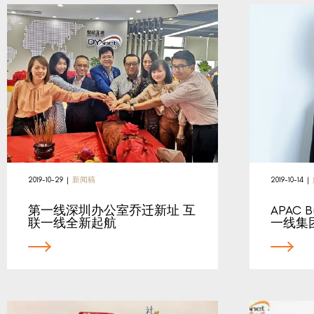
2019-10-29
|
新闻稿
2019-10-14
|
第一线深圳办公室乔迁新址 互
APAC Bu
联一线全新起航
一线集