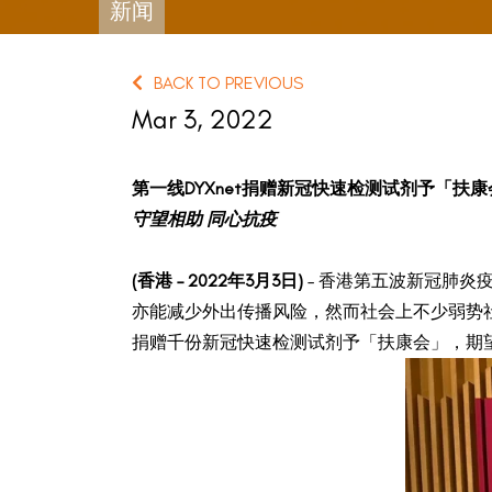
新闻
BACK TO PREVIOUS
Mar 3, 2022
第一线
DYXnet
捐赠新冠快速检测试剂予「扶康
守望相助
同心抗疫
(
香港
– 2022
年
3
月
3
日
)
– 香港第五波新冠肺
亦能减少外出传播风险，然而社会上不少弱势社群难
捐赠千份新冠快速检测试剂予「扶康会」，期