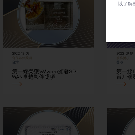
以了解
2022-12-08
2022-08-18
合作夥伴獎項
服務獎項
台灣
香港
第一線榮獲VMware頒發SD-
第一線D
WAN卓越夥伴獎項
台》頒