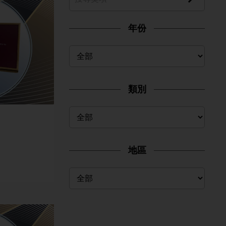
年份
類別
地區