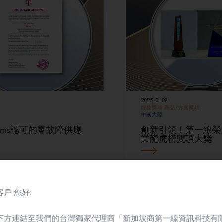
2023-01-09
服務獎項
產品/方案獎項
中國大陸
stems認可的零故障供應
創新引領！第一線榮膺
業龍虎榜雙項大獎
戶 您好:
下方連結至我們的台灣獨家代理商「新加坡商第一線資訊科技有