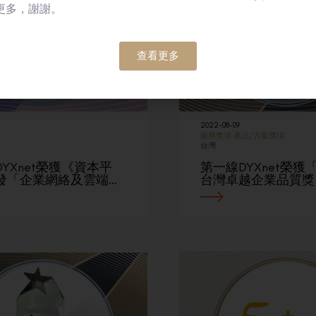
更多，謝謝。
查看更多
2022-08-09
服務獎項
產品/方案獎項
台灣
YXnet榮獲《資本平
第一線DYXnet榮獲「
發「企業網絡及雲端…
台灣卓越企業品質獎