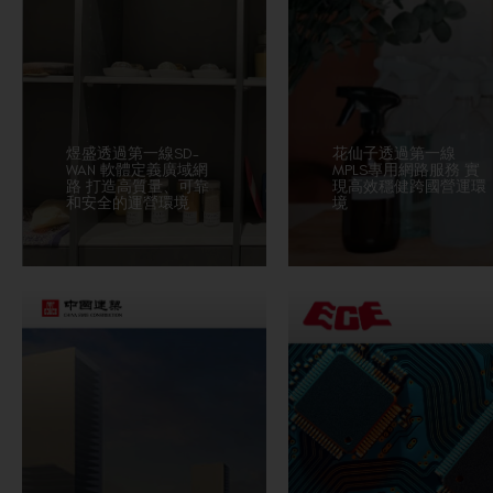
煜盛透過第一線SD-
花仙子透過第一線
WAN 軟體定義廣域網
MPLS專用網路服務 實
路 打造高質量、可靠
現高效穩健跨國營運環
和安全的運營環境
境