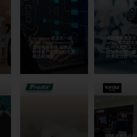
Antelope 通過第一線
禾昌興業透過第
ONE Cloud Director及
MPLS 專用網路
雲端備份服務 協助其
起與供應商及工
全球客戶實現自動化業
固協作橋樑，建
務流程管理
的生產流程
日本著名牛仔品