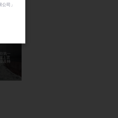
限公司」
助第一
 躍上雲
級及轉