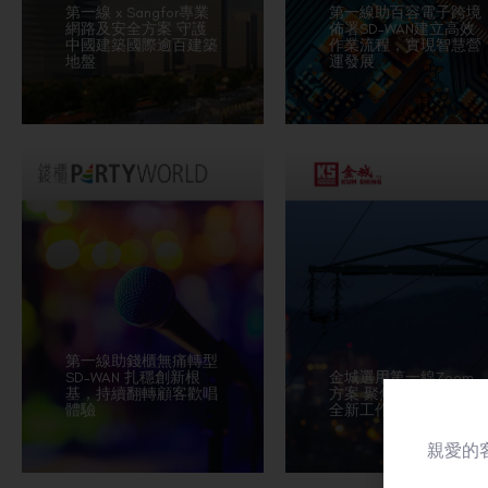
第一線 x Sangfor專業
第一線助百容電子跨境
網路及安全方案 守護
佈署SD-WAN建立高效
中國建築國際逾百建築
作業流程，實現智慧營
地盤
運發展
第一線助錢櫃無痛轉型
SD-WAN 扎穩創新根
金城選用第一線Zoom
基，持續翻轉顧客歡唱
方案 聚焦後疫情時代
體驗
全新工作模式
親愛的客