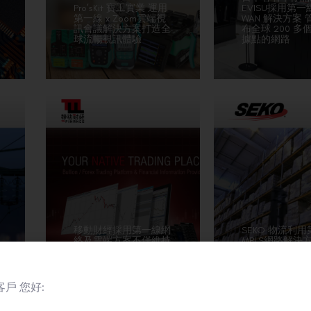
Pro’sKit 寶工實業 運用
EVISU採用第一線
第一線 x Zoom雲端視
WAN 解決方案 
訊會議解決方案打造全
布全球 200 多
球流暢視訊體驗
據點的網路
移動財經採用第一線網
SEKO 物流利
絡及雲端方案不僅維持
MPLS網路解決
業務增長，更贏得客戶
化現今數碼消費
信任
對點交付體驗
戶 您好: