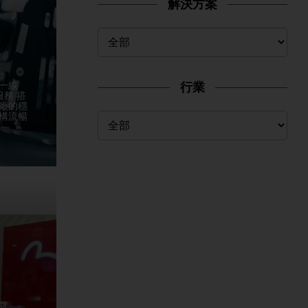
解決方案
一線
行業
服務 搭
廠的穩
構流暢
牌