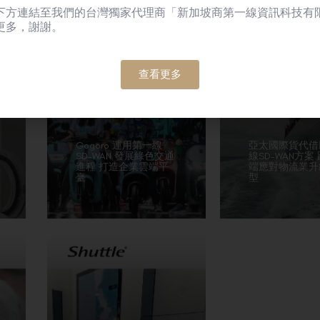
下方連結至我們的台灣獨家代理商「新加坡商第一線資訊科技有
更多，謝謝。
查看更多
Gogoro 運用第一線
亞太國際貨代借
SD-WAN 發展綠色交通
線SD-WAN方案
進程 打造企業雲端平
端應對物流業升
臺
型