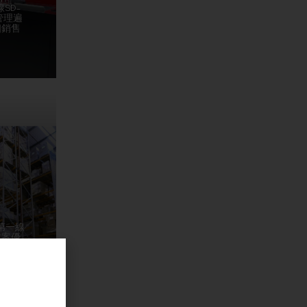
SD-
管理遍
個銷售
用第一線
方案優
者的點