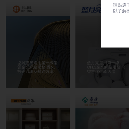
請點選
以了解
協興建築選用第一線優
藍月亮選用第一線
質企業網絡服務 優化
MPLS企業網路服務 向
數碼通訊及營運效率
智慧化生產邁進