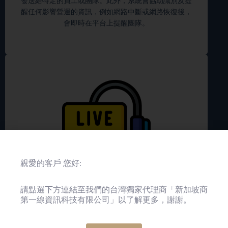
發送給特定的員工或團隊。此外，系統會協助識別及提
醒任何影響營運的資訊，例如網路中斷或網路恢復後，
會即時在平台上提醒團隊。
親愛的客戶 您好:
7x24 在線客服
請點選下方連結至我們的台灣獨家代理商「新加坡商
【所有客戶適用】
第一線資訊科技有限公司」以了解更多，謝謝。
平台提供7x24 技術及客戶服務，支援在線諮詢及故障報告。