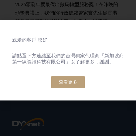
2023頒發年度最傑出數碼轉型服務獎！在昨晚的
頒獎典禮上，我們的行政總裁曾家寶先生從香港
貿易發展局副總裁劉會平先生手中接過獎項！
我們將繼續努力成為企業數碼轉型值得信賴的伙
親愛的客戶 您好:
伴，提供一流的網絡、雲端、數據中心和網絡安
全等解決方案，引領客戶走向穩健且有韌性的數
請點選下方連結至我們的台灣獨家代理商「新加坡商
字化未來！
第一線資訊科技有限公司」以了解更多，謝謝。
查看更多