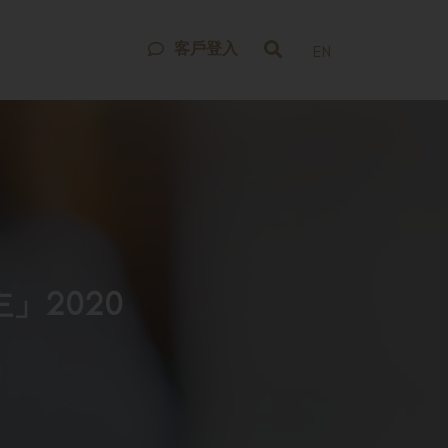
客戶登入
EN
」2020