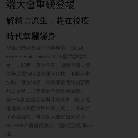
端大會重磅登場
解鎖雲原生，趕在後疫
時代華麗變身
於臺北國際會議中心舉辦的「Cloud
Edge Summit Taiwan 2021 臺灣雲端大
會」，順應「萬物歸雲」趨勢浪潮，懂
得善用雲端與邊緣運算科技，不斷小步
快跑、迅速試錯，淬煉顛覆性的創新商
品與服務，加速擴展全球業務版圖。
第一線將於當天參與此次盛會，除了現
場備有展示攤位與來賓交流，、還舉辦
了專屬議程，帶您深入瞭解如何運用
SD-WAN佈署優質網路，迎向亞洲新興市
場。