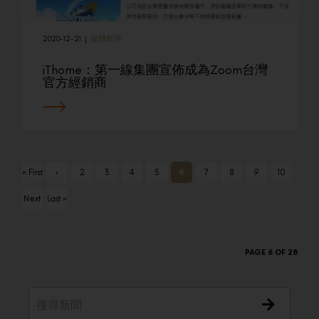
2020-12-21
|
媒體報導
iThome：第一線集團宣佈成為Zoom台灣
官方經銷商
« First
‹
2
3
4
5
6
7
8
9
10
Previ
Next
Last »
ous
›
PAGE 6 OF 28