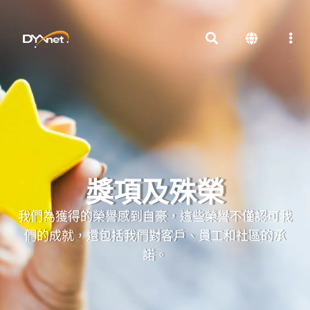
獎項及殊榮
我們為獲得的榮譽感到自豪，這些榮譽不僅認可我
們的成就，還包括我們對客戶、員工和社區的承
諾。