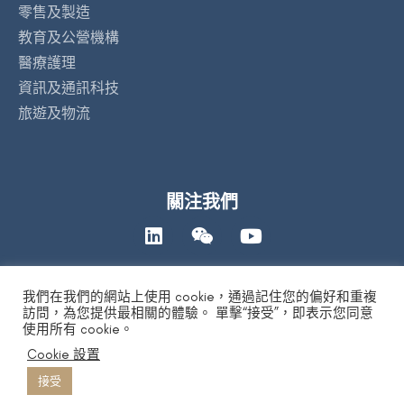
零售及製造
教育及公營機構
醫療護理
資訊及通訊科技
旅遊及物流
關注我們
我們在我們的網站上使用 cookie，通過記住您的偏好和重複
聯絡我們
訪問，為您提供最相關的體驗。 單擊“接受”，即表示您同意
使用所有 cookie。
Cookie 設置
私隱政策
|
人工智能道德聲明
|
免責及版權聲明
| Copyright 2026 by
DYXnet. All Right Reserved.
版權所有 不得轉載
接受