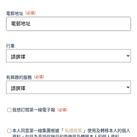
電郵地址
（必填）
行業
有興趣的服務
（必填）
Mandatory
（必
我想訂閱第一線電子報
（必填）
填）
field 1
Mandatory
（必
本人同意第一線集團根據「
私隱政策
」使用及轉移本人的個人
填）
field 2
資料，包括為直接促銷目的而使用及轉移本人的個人資料