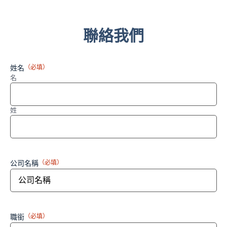
聯絡我們
姓名
（必填）
名
姓
公司名稱
（必填）
職銜
（必填）