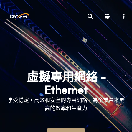
虛擬專用網絡 -
Ethernet
享受穩定，高效和安全的專用網絡，為企業帶來更
高的效率和生產力