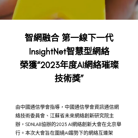
BACK TO PREVIOUS
2023
智網融合
第一線下一代
InsightNet
智慧型網絡
榮獲“
2023
年度
AI
網絡璀璨
技術獎”
由中國通信學會指導，中國通信學會資訊通信網
絡技術委員會、江蘇省未來網絡創新研究院主
辦，SDNLAB協辦的2023 AI網絡創新大會在北京舉
行。本次大會旨在圍繞AI趨勢下的網絡互連架