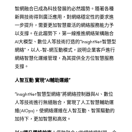
智網融合已成為科技發展的必然趨勢。隨著各種
新興技術得到廣泛應用，對網絡穩定性的要求進
一步提升，需要更加智慧靈活的網絡服務能力予
以支撐。在此趨勢下，第一線推進網絡架構融合
AI大模型、數位人等技術打造的“InsightNet智慧型
網絡”，以人-智-網互動模式，説明企業客戶進行
網絡智慧化運維管理，為其提供全方位智慧服務
支撐。
人智互動
實現“
AI
輔助運維”
“InsightNet智慧型網絡”將網絡控制器與AI、數位
人等技術進行無縫融合，實現了人工智慧輔助運
維(AIOps)，使網絡運維在人智互動、智策驅動的
加持下，更加智慧和高效。