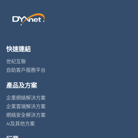
快速連結
世紀互聯
自助客戶服務平台
產品及方案
企業網絡解決方案
企業雲端解決方案
網絡安全解決方案
AI及其他方案