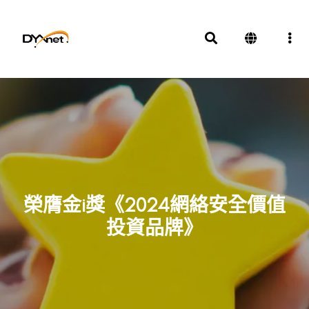
榮膺金i獎《2024網絡安全價值
投資品牌》
獎項及殊榮