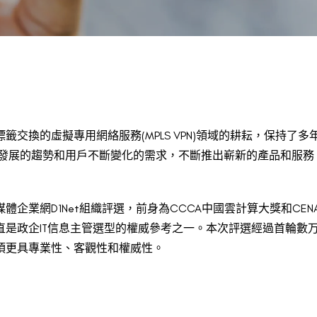
在多協議標籤交換的虛擬專用網絡服務(MPLS VPN)領域的耕耘，
展的趨勢和用戶不斷變化的需求，不斷推出嶄新的產品和服務，亦因
場專業媒體企業網D1Net組織評選，前身為CCCA中國雲計算大獎和
是政企IT信息主管選型的權威參考之一。本次評選經過首輪數万名
項更具專業性、客觀性和權威性。