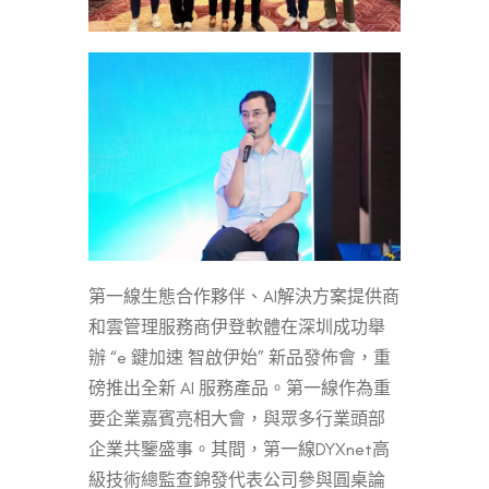
第一線生態合作夥伴、AI解決方案提供商
和雲管理服務商伊登軟體在深圳成功舉
辦 “e 鍵加速 智啟伊始” 新品發佈會，重
磅推出全新 AI 服務產品。第一線作為重
要企業嘉賓亮相大會，與眾多行業頭部
企業共鑒盛事。其間，第一線DYXnet高
級技術總監查錦發代表公司參與圓桌論