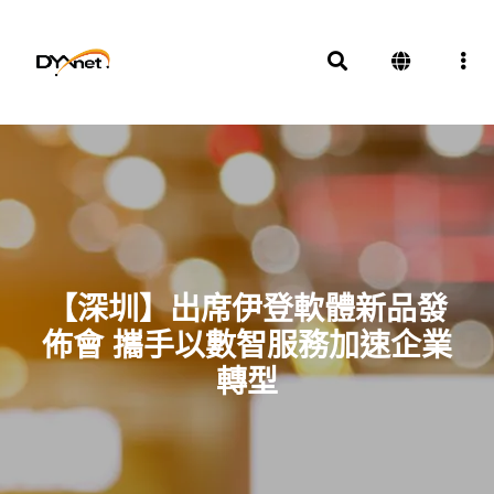
【深圳】出席伊登軟體新品發
佈會 攜手以數智服務加速企業
轉型