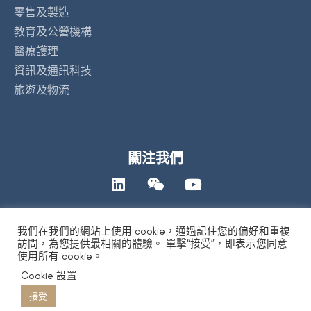
零售及製造
教育及公營機構
醫療護理
資訊及通訊科技
旅遊及物流
關注我們
我們在我們的網站上使用 cookie，通過記住您的偏好和重複
聯絡我們
訪問，為您提供最相關的體驗。 單擊“接受”，即表示您同意
使用所有 cookie。
Cookie 設置
私隱政策
|
人工智能道德聲明
|
免責及版權聲明
| Copyright 2026 by
DYXnet. All Right Reserved.
版權所有 不得轉載
接受