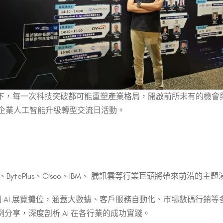
下，每一次科技突破都可能重塑產業格局，開啟前所未有的機會與
的企業人工智能升級轉型交流日活動。
度、BytePlus、Cisco、IBM、 騰訊雲等行業巨頭將帶來前沿的主
 個 AI 展覽攤位，涵蓋大數據、客戶服務自動化、市場數碼行銷
分享，深度剖析 AI 在各行業的成功實踐。