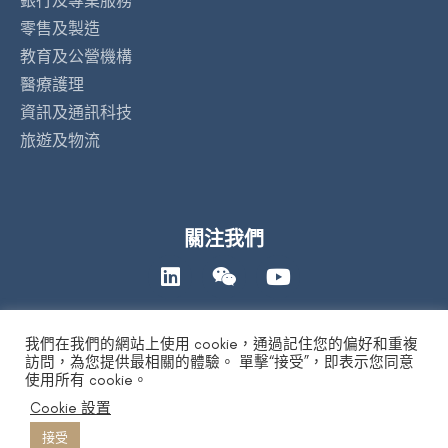
銀行及專業服務
零售及製造
教育及公營機構
醫療護理
資訊及通訊科技
旅遊及物流
關注我們
我們在我們的網站上使用 cookie，通過記住您的偏好和重複
聯絡我們
訪問，為您提供最相關的體驗。 單擊“接受”，即表示您同意
使用所有 cookie。
Cookie 設置
私隱政策
|
人工智能道德聲明
|
免責及版權聲明
| Copyright 2026 by
DYXnet. All Right Reserved.
版權所有 不得轉載
接受