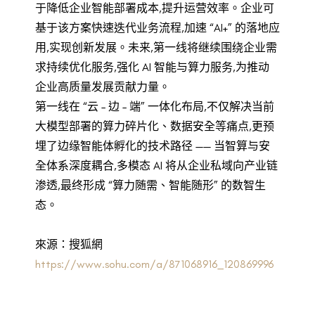
于降低企业智能部署成本,提升运营效率。企业可
基于该方案快速迭代业务流程,加速 “AI+” 的落地应
用,实现创新发展。未来,第一线将继续围绕企业需
求持续优化服务,强化 AI 智能与算力服务,为推动
企业高质量发展贡献力量。
第一线在 “云 – 边 – 端” 一体化布局,不仅解决当前
大模型部署的算力碎片化、数据安全等痛点,更预
埋了边缘智能体孵化的技术路径 —— 当智算与安
全体系深度耦合,多模态 AI 将从企业私域向产业链
渗透,最终形成 “算力随需、智能随形” 的数智生
态。
來源：搜狐網
https://www.sohu.com/a/871068916_120869996