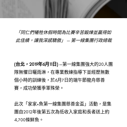
BACK TO PREVIOUS
Jun 11, 2019
「同仁們犧牲
休假
時間為比賽辛苦鍛煉並贏得如
此佳績，
讓我深感驕傲」 — 第一線集團行政總裁
(
台北，2019年6月11日)
—第一線集團強大的20人團
隊無懼日曬雨淋，在專業教練指導下並經歷無數
個小時的訓練後，於6月7日的端午節龍舟慈善
賽，成功榮獲季軍殊榮。
此次「家家+魚第一線集團慈善金盃」活動，是集
團自2012年後第五次為低收入家庭和長者送上約
4,700條鮮魚。