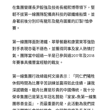
在集團營運長尹毅強及技術長楊熙博帶領下，堅
韌不拔第一線團隊配備高科技的碳纖維船槳，並
身著前後分別印有龍形及龍舟圖案的訂製T恤參
賽。
第一線團隊面對港鐵、翠華餐廳和康寶萊等強勁
對手表現亦毫不遜色，並獲得同事及家人熱情打
氣。團隊當中超過一半是已參與過2017年及2018
年賽事具備豐富經驗的戰友。
第一線集團行政總裁柯文達表示：「同仁們犧牲
休假時間為比賽辛苦訓練並贏得如此佳績，讓我
深感驕傲。龍舟比賽是珍貴的中國傳統，我十分
榮幸集團已是第五年冠名贊助『家家+魚第一線集
團慈善金盃』，而最重要的是，此活動為我們提