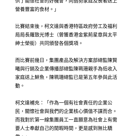
供了關懷社會的好機會，向弱勢家庭及長者送上
營養豐富的食材。」
比賽結束後，柯文達與香港特區政府勞工及福利
局局長羅致光博士（曾獲香港金紫荊星章與太平
紳士榮銜）共同頒發各個獎項。
而比賽前幾日，集團產品及解決方案部總監陳賢
曦與行銷及企業傳播部總監陳珮珊親手為低收入
家庭送上鮮魚，陳珮珊總監已是第五年參與此活
動。
柯文達補充：「作為一個有社會責任的企業公
民，關懷社會與我們的企業核心價值不謀而合。
而我對於第一線集團員工一直願意為社會上有需
要人士奉獻自己的閒暇時間，更是感到無比驕