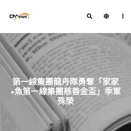
第一線集團龍舟隊勇奪「家家
+魚第一線集團慈善金盃」季軍
殊榮
新聞