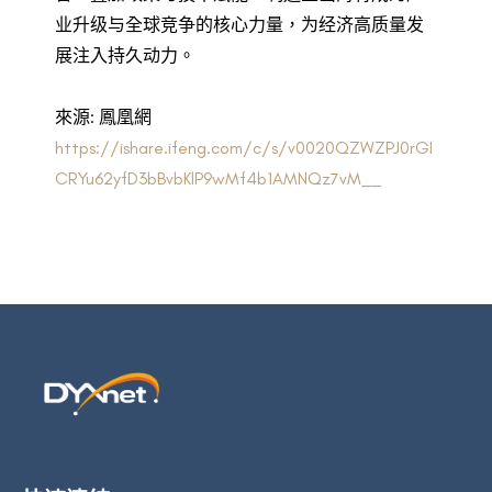
业升级与全球竞争的核心力量，为经济高质量发
展注入持久动力。
來源: 鳳凰網
https://ishare.ifeng.com/c/s/v0020QZWZPJ0rGI
CRYu62yfD3bBvbKlP9wMf4b1AMNQz7vM__