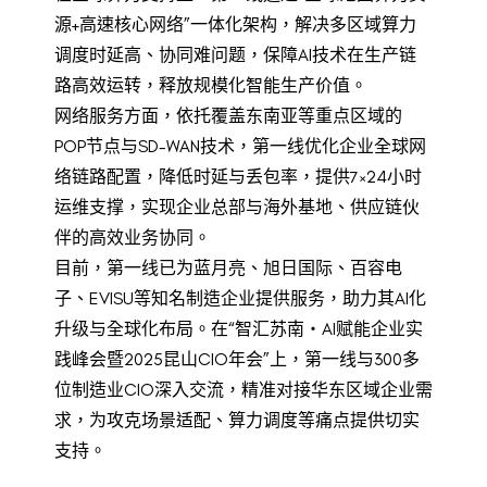
源+高速核心网络”一体化架构，解决多区域算力
调度时延高、协同难问题，保障AI技术在生产链
路高效运转，释放规模化智能生产价值。
网络服务方面，依托覆盖东南亚等重点区域的
POP节点与SD-WAN技术，第一线优化企业全球网
络链路配置，降低时延与丢包率，提供7×24小时
运维支撑，实现企业总部与海外基地、供应链伙
伴的高效业务协同。
目前，第一线已为蓝月亮、旭日国际、百容电
子、EVISU等知名制造企业提供服务，助力其AI化
升级与全球化布局。在“智汇苏南・AI赋能企业实
践峰会暨2025昆山CIO年会”上，第一线与300多
位制造业CIO深入交流，精准对接华东区域企业需
求，为攻克场景适配、算力调度等痛点提供切实
支持。