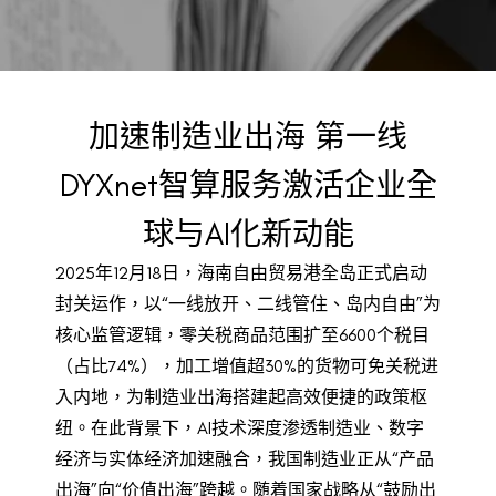
BACK TO PREVIOUS
Dec 29, 2025
加速制造业出海 第一线
DYXnet智算服务激活企业全
球与AI化新动能
2025年12月18日，海南自由贸易港全岛正式启动
封关运作，以“一线放开、二线管住、岛内自由”为
核心监管逻辑，零关税商品范围扩至6600个税目
（占比74%），加工增值超30%的货物可免关税进
入内地，为制造业出海搭建起高效便捷的政策枢
纽。在此背景下，AI技术深度渗透制造业、数字
经济与实体经济加速融合，我国制造业正从“产品
出海”向“价值出海”跨越。随着国家战略从“鼓励出