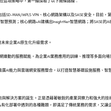
t。在這項策略中，第一線採取了以下兩條路線：
D-WAN/MPLS VPN、核心網路架構以及SASE安全。目前
量的智慧預測；核心網路+AI建構出InsightNet智慧網路；將SASE
應未來企業AI原生化升級需求。
、雙網連動的服務賦能，為企業AI業務應用的訓練、推理等多面向
推廣AI能力與雲端網安服務整合，以打造智慧基礎設施服務、智
術與解決方案的誕生。正是憑藉著敏銳的產業洞察力和強大的技
型私有化部署中遇到的各種難題，即滿足了傳統業務的需求，又讓