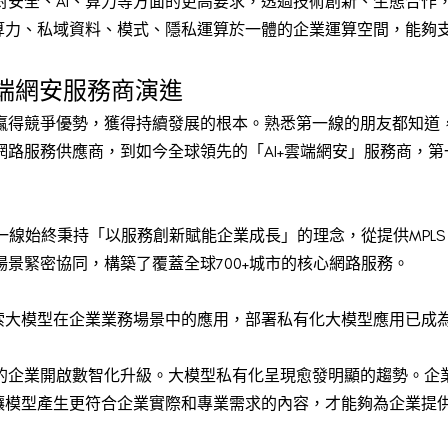
安全、AI、算力等方面的更高要求，透過技術創新、生態合作，
算力、私域資料、模式、隱私運算於一體的企業運算空間，能夠支
雲端網安服務商演進
得競爭優勢，獲得持續發展的根本。熟悉第一線的朋友都知道，這
路服務供應商，到如今全球領先的「AI+雲端網安」服務商，
一線始終秉持「以服務創新賦能企業成長」的理念，從提供MPLS 
景緊密協同，構築了覆蓋全球700+城市的核心網路服務。
探索大模型在企業業務場景中的應用，部署私有化大模型應用已成
的企業開啟數智化升級。大模型私有化呈現愈發明顯的趨勢。企
，讓模型產生更符合企業實際和專業需求的內容，才能夠為企業提