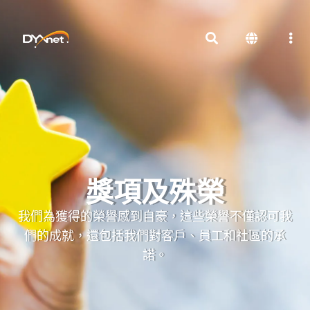
獎項及殊榮
我們為獲得的榮譽感到自豪，這些榮譽不僅認可我
們的成就，還包括我們對客戶、員工和社區的承
諾。