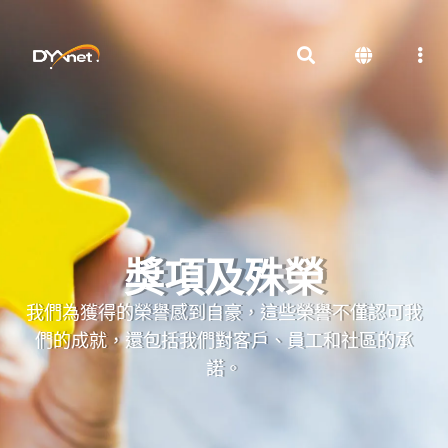
獎項及殊榮
我們為獲得的榮譽感到自豪，這些榮譽不僅認可我
們的成就，還包括我們對客戶、員工和社區的承
諾。