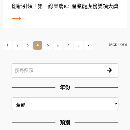
創新引領！第一線榮膺ICT產業龍虎榜雙項大獎
PAGE 4 OF 9
1
2
3
4
5
6
7
8
9
年份
類別