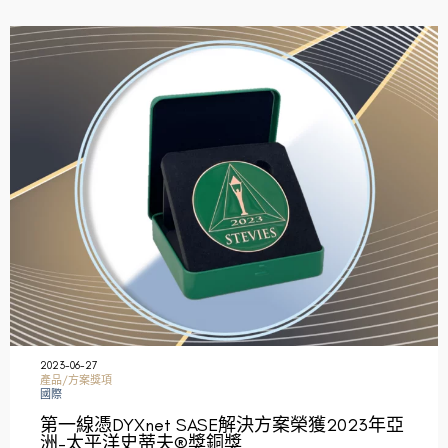
2023-06-27
產品/方案獎項
國際
第一線憑DYXnet SASE解決方案榮獲2023年亞
洲–太平洋史蒂夫®獎銅獎