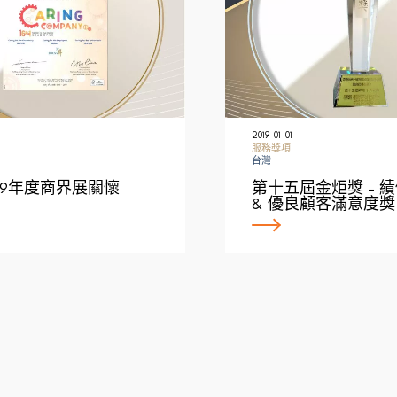
2019-01-01
服務獎項
台灣
/ 19年度商界展關懷
第十五屆金炬獎 – 
& 優良顧客滿意度獎