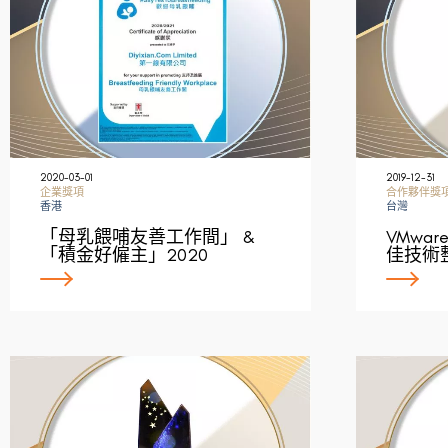
2020-03-01
2019-12-31
企業獎項
合作夥伴獎
香港
台灣
「母乳餵哺友善工作間」 &
VMwar
「積金好僱主」2020
佳技術