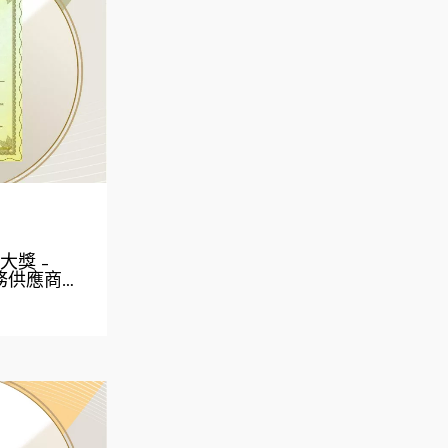
T大獎 –
服務供應商…