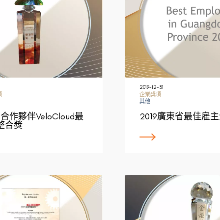
2019-12-31
項
企業獎項
其他
e合作夥伴VeloCloud最
2019廣東省最佳雇
整合獎