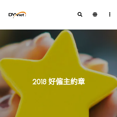
2018 好僱主約章
獎項及殊榮