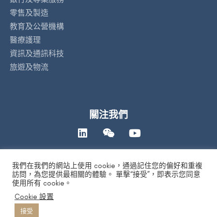
零售及製造
教育及公營機構
醫療護理
資訊及通訊科技
旅遊及物流
關注我們
我們在我們的網站上使用 cookie，通過記住您的偏好和重複
聯絡我們
訪問，為您提供最相關的體驗。 單擊“接受”，即表示您同意
使用所有 cookie。
Cookie 設置
私隱政策
|
人工智能道德聲明
|
免責及版權聲明
| Copyright 2026 by
DYXnet. All Right Reserved.
版權所有 不得轉載
接受