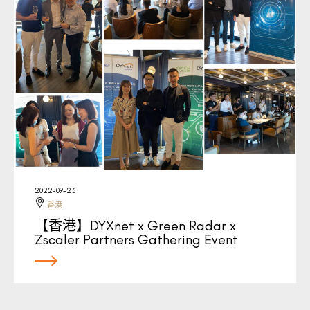
2022-09-23
香港
【香港】DYXnet x Green Radar x
Zscaler Partners Gathering Event