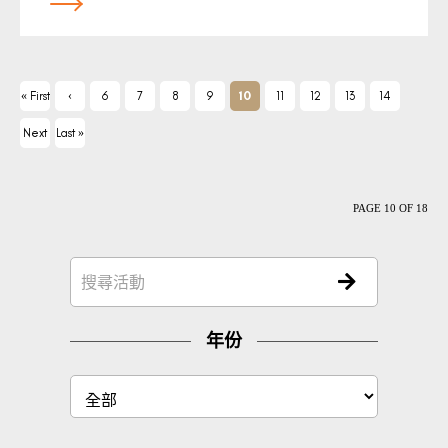
« First
‹
6
7
8
9
10
11
12
13
14
Previ
Next
Last »
ous
›
PAGE 10 OF 18
年份