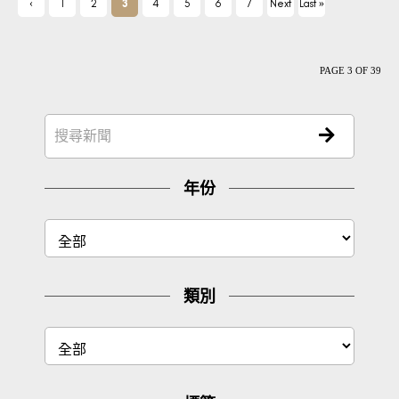
‹
1
2
3
4
5
6
7
Next
Last »
Previ
›
ous
PAGE 3 OF 39
年份
類別