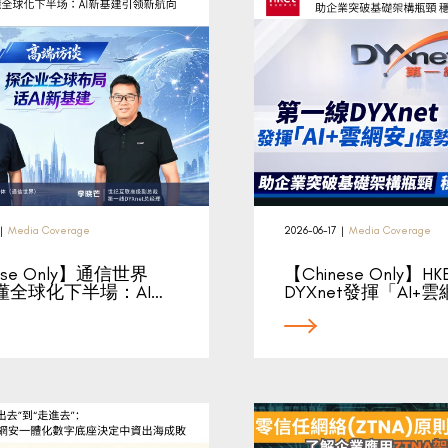
|
Media Coverage
2026-06-17
|
Media Coverage
ese Only】通信世界
【Chinese Only】H
懂全球化下半場：AI…
DYXnet發揮「AI+