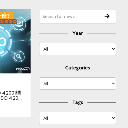
Year
Categories
O 42001標
O 420…
Tags