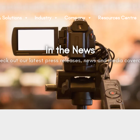
 Solutions
Industry
Company
Resources Centre
In the News
eck out our latest press releases, news and media cover