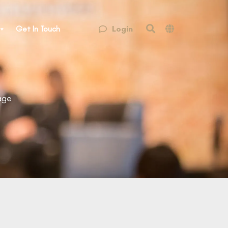
Login
Get In Touch
age