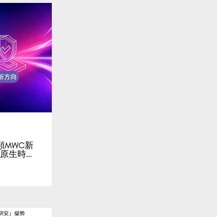
同頻MWC新
I原生時…