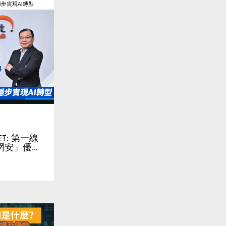
KET: 第一線
雲網安」優…