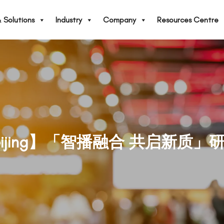
 Solutions
Industry
Company
Resources Centre
eijing】「智播融合 共启新质」