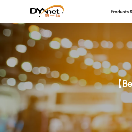
Products &
【B