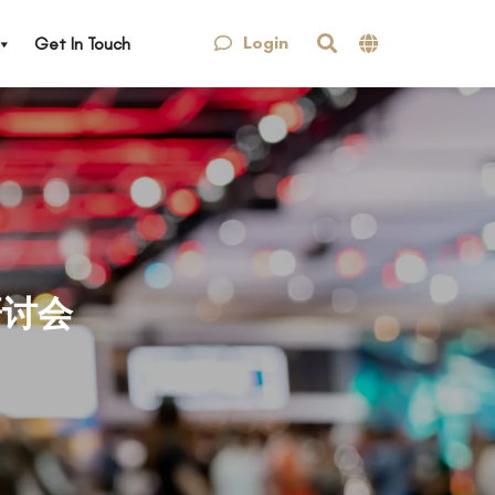
Login
Get In Touch
研讨会