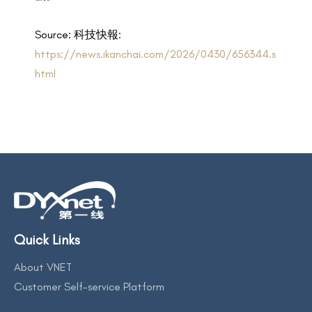
Source: 科技快報:
https://news.ikanchai.com/2026/0430/656344.s
html
Quick Links
About VNET
Customer Self-service Platform