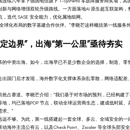
续六年拿下德国电信旗下 T-Systems 零故障服务商奖项，
新与网络增强双轮升级路线。一方面落地AI 原生超互联架构
，迭代 SASE 安全能力，优化属地组网。
、全球化布局的数字基建合作伙伴。”李晓芒这样概括第一线服务
定边界”，出海“第一公里”亟待夯实
荼的中资出海。如今，出海早已不是少数企业的选择，制造、零
。
走出国门后才发现，海外数字化支撑体系杂乱零散，网络适配差
抢占赛道。李晓芒介绍：“我们基于对市场的预判，已经构建了覆
地，均已落地POP 节点，联动全球运营商生态，建成低时延
求。”
远远不够。为此，第一线搭建起一套全球、多云、全域安全的一
外主流公有云，以及Check Point、Zscaler 等全球头