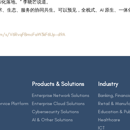
化落地。” 李晓芒说道。
、生态、服务的协同共生。可以预见，全栈式、AI 原生、一
com/s/V6RvqFBmcFaW3kF6Up-d9A
Products & Solutions
Industry
Enterprise Network Solutions
Banking, Financi
rvice Platform
Enterprise Cloud Solutions
Retail & Manufa
Cybersecurity Solutions
Education & Pub
AI & Other Solutions
Healthcare
ICT