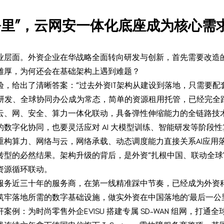
公里”，云网安一体化底座成为核心需
业层面。外资企业在华战略全面转向研发与创新，首先需要改造的
雄厚，为何还会在基础架构上遇到难题？
，给出了清晰答案：“过去外资IT架构从建设到落地，只需要
能研发、全球协同办公成为常态，简单的资源租用托管，已经完全
云、网、安全、算力一体化联动，具备弹性伸缩能力的全链路技
数字化协同，也要灵活应对 AI 大模型训练、智能研发等阶段性
重构算力、网络与云，网络承载、动态调度能力直接关系AI应用
型的必然结果。架构升级的背后，是外资“扎根中国、联动全球
资源循环联动。
务近三十年的服务商，在第一线精准踩中节奏，已经成为外资科
牢落地所需的数字基础设施，做实外资在中国落地的‘最后一公里
例：为时尚零售外企EVISU 搭建专属 SD-WAN 组网，打