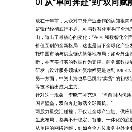
0
1
从“单向奔赴”到“双向
放在十年前，大众对中外产业合作的认知很简
逻辑已经彻底行不通。AI 与数智化重构了全
山，道出了最核心的变化：“在 AI 和数智化
价值互创的全新格局，这也是当下全球化产业
托中国市场与供应链优势落地布局；如今外企深
断，亦有实打实的数据作为支撑。商务部数据显示，
研发与设计服务领域外资增幅更是达到 108.4%
另一方面，中资出海也早已跳出“卖货” 的初级阶
等技术输出成为主力。
针对这一现象，李晓芒补充道：“当前国内优
国界壁垒，双向奔赴激活全球新机。”
两股力量交汇碰撞，不仅让全球产业链、供应
生态布局，都离不开稳定、智能、一体化的底
从单纯的网络运维，到如今全方位服务中外企