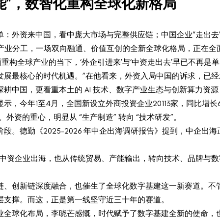
赋能”，数智化重构全球化新格局
单：外资来中国，看中庞大市场与完整供应链；中国企业“走出去
球产业分工，一场双向融通、价值互创的全新全球化格局，正在
全面重构全球产业的当下，‘外企引进来’与‘中资走出去’早已不再
发展最核心的时代机遇。”在他看来，外资入局中国的诉求，已经
耕中国，更看重本土的 AI 技术、数字产业生态与创新算力资
今年1至4月，全国新设立外商投资企业20113家，同比增长6.
。外资的重心，明显从 “生产制造” 转向 “技术研发”。
段。德勤《2025-2026 年中企出海调研报告》提到，中企出
质中资企业出海，也从传统贸易、产能输出，转向技术、品牌与
链、创新链深度融合，也催生了全球化数字基建这一新赛道。不
层支撑。而这，正是第一线坚守近三十年的赛道。
业全球化布局，李晓芒感慨，时代赋予了数字基建全新的使命，