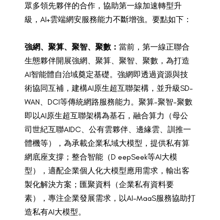
眾多領先夥伴的合作，協助第一線加速轉型升
級，AI+雲端網安服務能力不斷增強。要點如下：
強網、聚算、聚智、聚數：
當前，第一線正聯合
生態夥伴開展強網、聚算、聚智、聚數，為打造
AI智能體自治域奠定基礎。強網即透過資源與技
術協同互補，建構AI原生超互聯架構，並升級SD-
WAN、DCI等傳統網路服務能力。聚算-聚智-聚數
即以AI原生超互聯架構為基石，融合算力（母公
司世紀互聯AIDC、公有雲夥伴、邊緣雲、訓推一
體機等），為承載企業私域大模型，提供私有算
網底座支撐；整合智能（D eepSeek等AI大模
型），適配企業個人化大模型應用需求，輸出客
製化解決方案；匯聚資料（企業私有資料要
素），專注企業發展需求，以AI-MaaS服務協助打
造私有AI大模型。