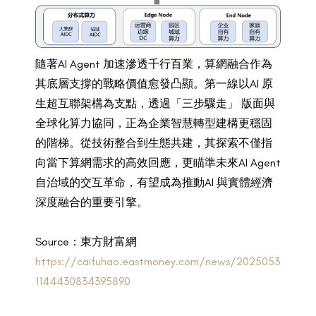
隨著AI Agent 加速滲透千行百業，算網融合作為
其底層支撐的戰略價值愈發凸顯。第一線以AI 原
生超互聯架構為支點，透過「三步驟走」 版面與
全球化算力協同，正為企業智慧轉型建構更穩固
的階梯。從技術整合到生態共建，其探索不僅指
向當下算網需求的高效回應，更瞄準未來AI Agent
自治域的交互革命，有望成為推動AI 與實體經濟
深度融合的重要引擎。
Source
：
東方財富網
https://caifuhao.eastmoney.com/news/2025053
1144430834395890