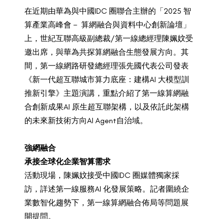
在近期由華為與中國IDC 圈聯合主辦的「2025 智
算產業高峰會－ 算網融合與資料中心創新論壇」
上，世紀互聯高級副總裁/第一線總經理陳姵妏受
邀出席，與華為共探算網融合生態發展方向。其
間，第一線網路研發總經理張先國代表公司發表
《新一代超互聯城市算力底座：建構AI 大模型訓
推新引擎》主題演講，重點介紹了第一線算網融
合創新成果AI 原生超互聯架構，以及依託此架構
的未來新技術方向AI Agent自治域。
強網融合
承接全球化企業智算需求
活動現場，陳姵妏接受中國IDC 圈媒體獨家採
訪，詳述第一線服務AI 化發展策略。記者圍繞企
業數智化趨勢下，第一線算網融合佈局等問題展
開提問。