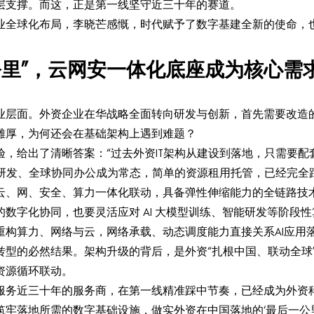
层支撑。而这，正是第一线坚守近三十年的赛道。
业全球化布局，李晓芒感慨，时代赋予了数字基建全新的使命，
公里”，云网安一体化底座成为核心需
业层面。外资企业在华战略全面转向研发与创新，首先需要改造的
雄厚，为何还会在基础架构上遇到难题？
，给出了清晰答案：“过去外资IT架构从建设到落地，只需要
能研发、全球协同办公成为常态，简单的资源租用托管，已经完全
云、网、安全、算力一体化联动，具备弹性伸缩能力的全链路技
数字化协同，也要灵活应对 AI 大模型训练、智能研发等阶段性
重构算力、网络与云，网络承载、动态调度能力直接关系AI应用
型的必然结果。架构升级的背后，是外资“扎根中国、联动全球
资源循环联动。
务近三十年的服务商，在第一线精准踩中节奏，已经成为外资科
牢落地所需的数字基础设施，做实外资在中国落地的‘最后一公里