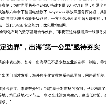
例：为时尚零售外企EVISU 搭建专属 SD-WAN 组网，打
续六年拿下德国电信旗下 T-Systems 零故障服务商奖项，
新与网络增强双轮升级路线。一方面落地AI 原生超互联架构
，迭代 SASE 安全能力，优化属地组网。
、全球化布局的数字基建合作伙伴。”李晓芒这样概括第一线服务
定边界”，出海“第一公里”亟待夯实
荼的中资出海。如今，出海早已不是少数企业的选择，制造、零
。
走出国门后才发现，海外数字化支撑体系杂乱零散，网络适配差
抢占赛道。李晓芒介绍：“我们基于对市场的预判，已经构建了覆
地，均已落地POP 节点，联动全球运营商生态，建成低时延
求。”