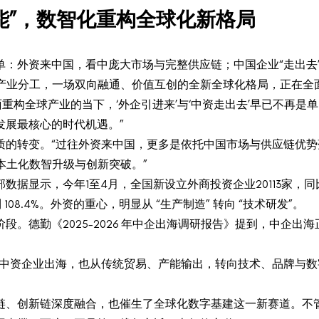
赋能”，数智化重构全球化新格局
单：外资来中国，看中庞大市场与完整供应链；中国企业“走出去
球产业分工，一场双向融通、价值互创的全新全球化格局，正在
全面重构全球产业的当下，‘外企引进来’与‘中资走出去’早已不再
发展最核心的时代机遇。”
质的转变。“过往外资来中国，更多是依托中国市场与供应链优
本土化数智升级与创新突破。”
据显示，今年1至4月，全国新设立外商投资企业20113家，同
08.4%。外资的重心，明显从 “生产制造” 转向 “技术研发”。
段。德勤《2025-2026 年中企出海调研报告》提到，中企出
质中资企业出海，也从传统贸易、产能输出，转向技术、品牌与
链、创新链深度融合，也催生了全球化数字基建这一新赛道。不