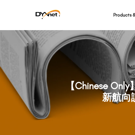
Products &
【Chinese 
新航向