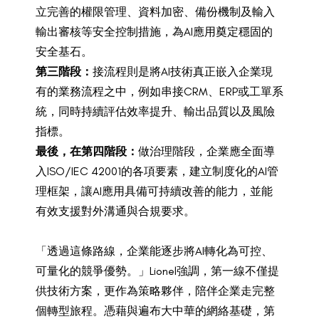
立完善的權限管理、資料加密、備份機制及輸入
輸出審核等安全控制措施，為AI應用奠定穩固的
安全基石。
第三階段：
接流程則是將AI技術真正嵌入企業現
有的業務流程之中，例如串接CRM、ERP或工單系
統，同時持續評估效率提升、輸出品質以及風險
指標。
最後，在第四階段：
做治理階段，企業應全面導
入ISO/IEC 42001的各項要素，建立制度化的AI管
理框架，讓AI應用具備可持續改善的能力，並能
有效支援對外溝通與合規要求。
「透過這條路線，企業能逐步將AI轉化為可控、
可量化的競爭優勢。」Lionel強調，第一線不僅提
供技術方案，更作為策略夥伴，陪伴企業走完整
個轉型旅程。憑藉與遍布大中華的網絡基礎，第