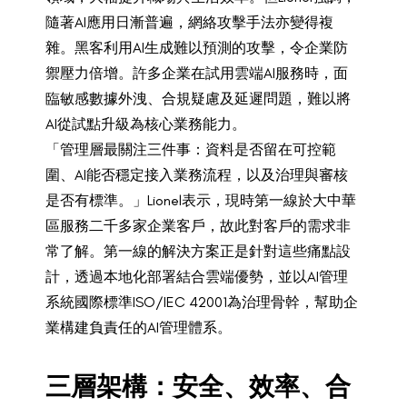
隨著AI應用日漸普遍，網絡攻擊手法亦變得複
雜。黑客利用AI生成難以預測的攻擊，令企業防
禦壓力倍增。許多企業在試用雲端AI服務時，面
臨敏感數據外洩、合規疑慮及延遲問題，難以將
AI從試點升級為核心業務能力。
「管理層最關注三件事：資料是否留在可控範
圍、AI能否穩定接入業務流程，以及治理與審核
是否有標準。」Lionel表示，現時第一線於大中華
區服務二千多家企業客戶，故此對客戶的需求非
常了解。第一線的解決方案正是針對這些痛點設
計，透過本地化部署結合雲端優勢，並以AI管理
系統國際標準ISO/IEC 42001為治理骨幹，幫助企
業構建負責任的AI管理體系。
三層架構：安全、效率、合