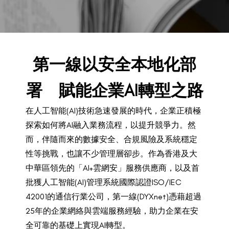
BACK TO PREVIOUS
Jul 2, 2026
第一線以安全本地化部
署 賦能企業AI轉型之路
在人工智能(AI)技術急速發展的時代，企業正積極
探索如何將AI融入業務流程，以提升競爭力。然
而，伴隨而來的數據安全、合規風險及系統穩定
性等挑戰，也讓不少管理層卻步。作為香港及大
中華區領先的「AI+雲網安」服務供應商，以及首
批獲人工智能(AI)管理系統國際認證ISO/IEC
42001的通信行業公司，第一線(DYXnet)憑藉超過
25年的企業網絡與雲端服務經驗，助力企業在安
全可靠的基礎上實現AI轉型。