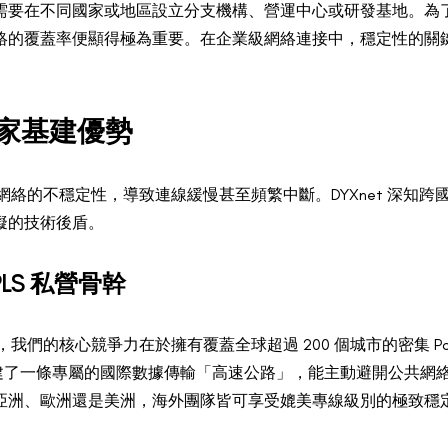
需要在不同國家或地區設立分支機構、營運中心或研發基地。為
的覆蓋率便顯得極為重要。在企業級網絡連接中，穩定性的關鍵在
獨家基建優勢
公共網絡的不穩定性，導致連線緩慢甚至頻繁中斷。DYXnet 深
擬的技術後盾。
LS 私營骨幹
，我們的核心競爭力在於擁有覆蓋全球超過 200 個城市的密集 Po
建了一條專屬的國際數據傳輸「高速公路」，能主動避開公共網
亞洲、歐洲還是美洲，海外團隊皆可享受媲美專線級別的極致穩