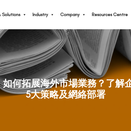
 Solutions
Industry
Company
Resources Centre
 Only】如何拓展海外市場業務？了
5大策略及網絡部署