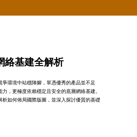
網絡基建全解析
競爭環境中站穩陣腳，單憑優秀的產品並不足
能力，更極度依賴穩定且安全的底層網絡基建。
解析如何佈局國際版圖，並深入探討優質的基礎