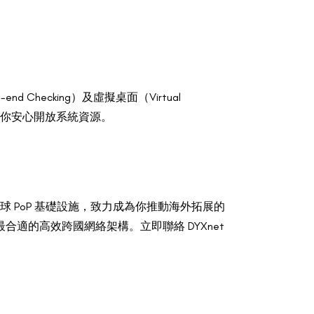
Checking）及虛擬桌面（Virtual
讓你安心開放系統資源。
的全球 PoP 基礎設施，致力成為你推動海外拓展的
合適的高效跨國網絡架構。立即聯絡 DYXnet