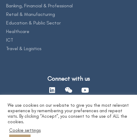
Banking, Financial & Professional
Retail & Manufacturing
Education & Public Sector
Healthcare
ICT
Travel & Logistics
Connect with us
We use cookies on our website to give you the most relevant
experience by remembering your preferences and repeat
Contact Us
visits. By clicking “Accept”, you consent to the use of ALL the
cookies.
Cookie settings
Privacy Statement
|
AI Ethics Statement
|
Disclaimer & Copyright
|